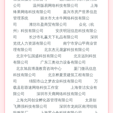
公司
温州版易网络科技有限公司
上海
绛果网络科技有限公司
嘉兴市房产世界信息
管理系统
丽水市大水牛网络科技有限公
司
潍坊玖盈商贸有限公司
众化（杭
州）科技有限公司
安庆明冠信息科技有限公
司
长沙市礼赢天下礼品有限公司
深圳
览优人力资源有限公司
南宁市穿山甲商业管
理有限公司
北京杰元晟寥科技有限公司
北京中弘国盛科技有限公司
北京远到科技
有限公司
广东三奥动力设备有限公司
北京旭昌博晟教育咨询中心
厦门微讯信息
科技有限公司
北京桦夏景建筑工程有限公
司
绵阳市山之梦农业科技有限公司
万
载县彩蓉速网络科技工作室
上海誉洁实业有
限公司
深圳市天裔网络科技有限公司
上海允同创业孵化器管理有限公司
太原创
飞腾强科技有限公司
深圳市龙岗区南湾哇啦
啦服装厂
上海霍小兔科技有限公司
上