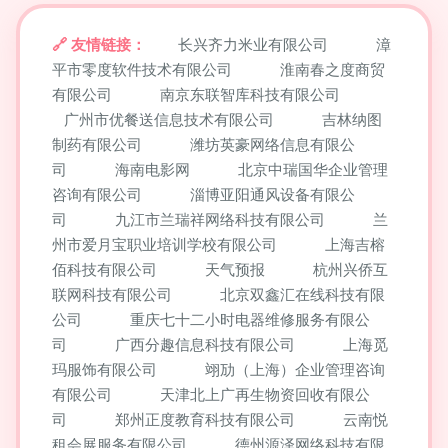
友情链接：
长兴齐力米业有限公司
漳
平市零度软件技术有限公司
淮南春之度商贸
有限公司
南京东联智库科技有限公司
广州市优餐送信息技术有限公司
吉林纳图
制药有限公司
潍坊英豪网络信息有限公
司
海南电影网
北京中瑞国华企业管理
咨询有限公司
淄博亚阳通风设备有限公
司
九江市兰瑞祥网络科技有限公司
兰
州市爱月宝职业培训学校有限公司
上海吉榕
佰科技有限公司
天气预报
杭州兴侨互
联网科技有限公司
北京双鑫汇在线科技有限
公司
重庆七十二小时电器维修服务有限公
司
广西分趣信息科技有限公司
上海觅
玛服饰有限公司
翊劢（上海）企业管理咨询
有限公司
天津北上广再生物资回收有限公
司
郑州正度教育科技有限公司
云南悦
租会展服务有限公司
德州源泽网络科技有限